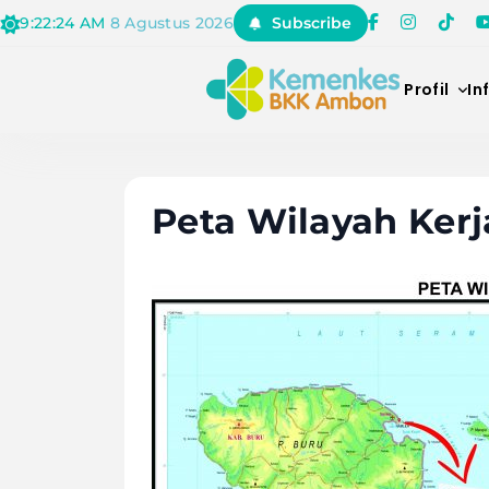
Skip
9:22:24 AM
8 Agustus 2026
Subscribe
to
content
Profil
In
BALAI KEKARA
Peta Wilayah Ker