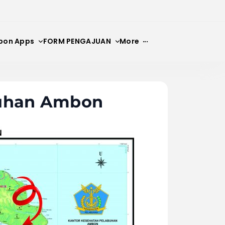
bon Apps
FORM PENGAJUAN
More
N
buhan Ambon