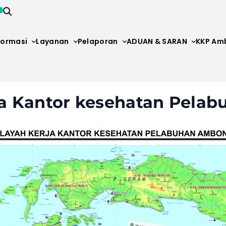
formasi
Layanan
Pelaporan
ADUAN & SARAN
KKP Am
NTINAAN KESEHATAN AMBO
ja Kantor kesehatan Pela