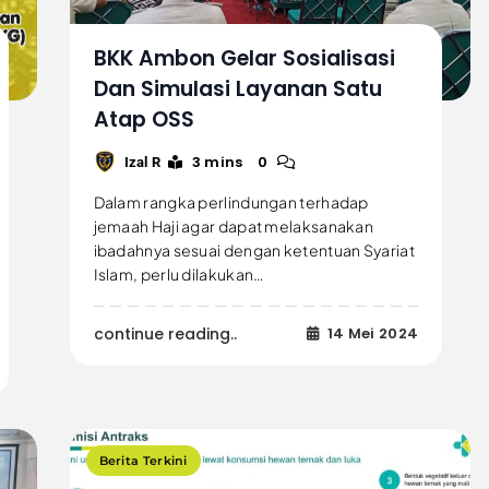
BKK Ambon Gelar Sosialisasi
Dan Simulasi Layanan Satu
Atap OSS
3 mins
0
Izal R
Dalam rangka perlindungan terhadap
jemaah Haji agar dapat melaksanakan
ibadahnya sesuai dengan ketentuan Syariat
Islam, perlu dilakukan…
continue reading..
14 Mei 2024
Berita Terkini