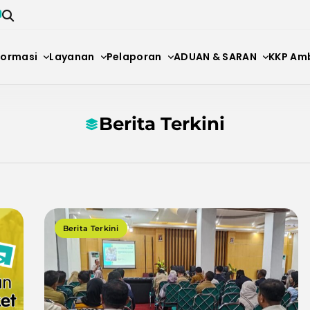
formasi
Layanan
Pelaporan
ADUAN & SARAN
KKP Am
NTINAAN KESEHATAN AMBO
Berita Terkini
Berita Terkini