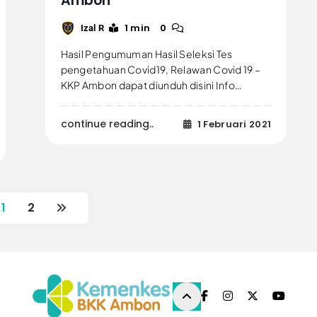
Ambon
1 min
0
Izal R
Hasil Pengumuman Hasil Seleksi Tes
pengetahuan Covid19, Relawan Covid 19 –
KKP Ambon dapat diunduh disini Info…
continue reading..
1 Februari 2021
1
2