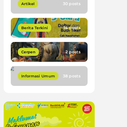
30 posts
Artikel
14 posts
Berita Terkini
2 posts
Cerpen
38 posts
Informasi Umum