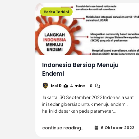
Berita Terkini
Indonesia Bersiap Menuju
Endemi
4 mins
0
Izal R
Jakarta, 30 September 2022 Indonesia saat
ini sedang bersiap untuk menuju endemi,
hal ini didasarkan pada parameter…
continue reading..
6 Oktober 2022