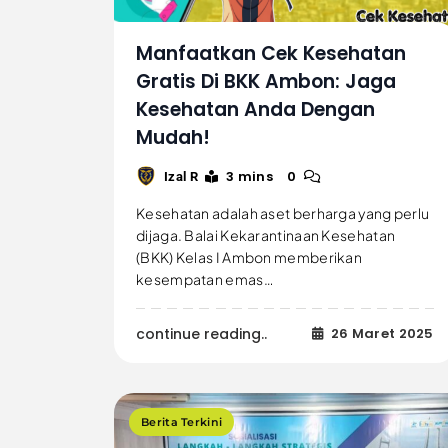
Manfaatkan Cek Kesehatan
Gratis Di BKK Ambon: Jaga
Kesehatan Anda Dengan
Mudah!
3 mins
0
Izal R
Kesehatan adalah aset berharga yang perlu
dijaga. Balai Kekarantinaan Kesehatan
(BKK) Kelas I Ambon memberikan
kesempatan emas…
continue reading..
26 Maret 2025
Berita Terkini