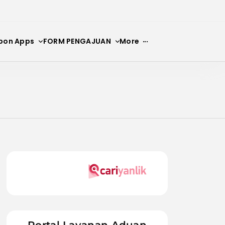
bon Apps
FORM PENGAJUAN
More
N