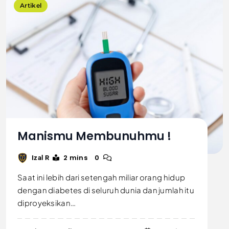
Artikel
Manismu Membunuhmu !
2 mins
0
Izal R
Saat ini lebih dari setengah miliar orang hidup
dengan diabetes di seluruh dunia dan jumlah itu
diproyeksikan…