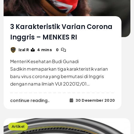
3 Karakteristik Varian Corona
Inggris – MENKES RI
4 mins
0
Izal R
Menteri Kesehatan Budi Gunadi
Sadikin memaparkan tiga karakteristik varian
baru virus corona yang bermutasi di Inggris
dengan nama ilmiah VUI 202012/01…
continue reading..
30 Desember 2020
Artikel