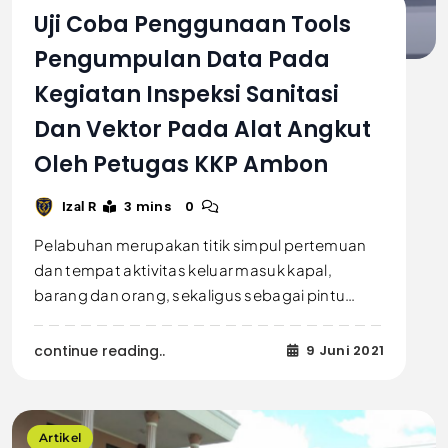
Uji Coba Penggunaan Tools
Pengumpulan Data Pada
Kegiatan Inspeksi Sanitasi
Dan Vektor Pada Alat Angkut
Oleh Petugas KKP Ambon
3 mins
0
Izal R
Pelabuhan merupakan titik simpul pertemuan
dan tempat aktivitas keluar masuk kapal,
barang dan orang, sekaligus sebagai pintu…
continue reading..
9 Juni 2021
Artikel