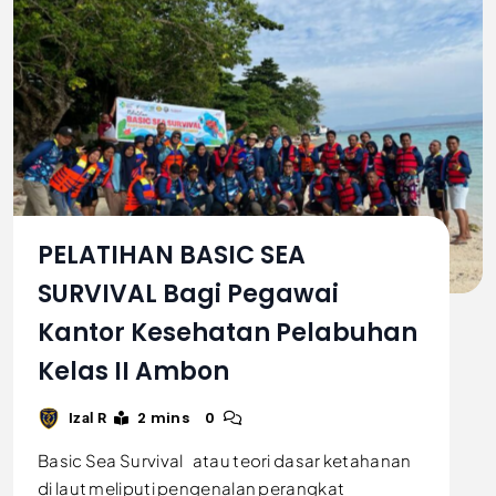
PELATIHAN BASIC SEA
SURVIVAL Bagi Pegawai
Kantor Kesehatan Pelabuhan
Kelas II Ambon
2 mins
0
Izal R
Basic Sea Survival atau teori dasar ketahanan
di laut meliputi pengenalan perangkat