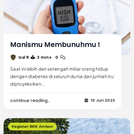
Manismu Membunuhmu !
2 mins
0
Izal R
Saat ini lebih dari setengah miliar orang hidup
dengan diabetes di seluruh dunia dan jumlah itu
diproyeksikan…
continue reading..
10 Juli 2023
Kegiatan BKK Ambon