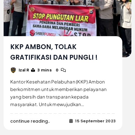
KKP AMBON, TOLAK
GRATIFIKASI DAN PUNGLI !
3 mins
0
Izal R
Kantor Kesehatan Pelabuhan (KKP) Ambon
berkomitmen untuk memberikan pelayanan
yang bersih dan transparan kepada
masyarakat. Untuk mewujudkan…
continue reading..
15 September 2023