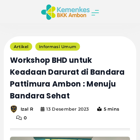
Skip
to
content
BALAI
KEKARANTINAA
Artikel
Informasi Umum
KESEHATAN
Workshop BHD untuk
AMBON
Keadaan Darurat di Bandara
Pattimura Ambon : Menuju
Bandara Sehat
13 Desember 2023
5 mins
Izal R
0