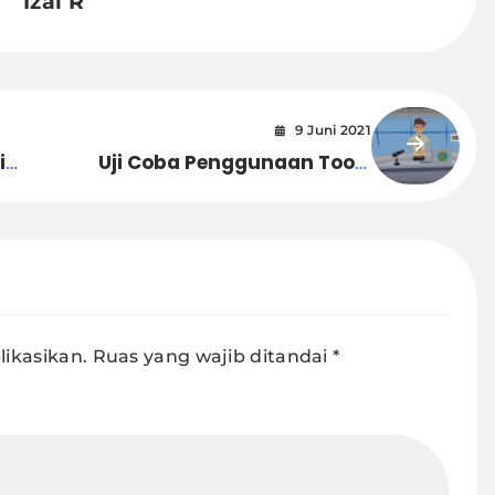
Izal R
9 Juni 2021
i
Uji Coba Penggunaan Tools
on
Pengumpulan Data Pada
Kegiatan Inspeksi Sanitasi
dan Vektor pada Alat Angkut
oleh petugas KKP Ambon
ikasikan.
Ruas yang wajib ditandai
*