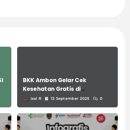
I
BKK Ambon Gelar Cek
Kesehatan Gratis di
Harhubnas ke-55
Izal R
13 September 2025
0