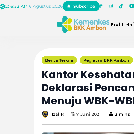
Skip
2:16:33 AM
6 Agustus 2026
Subscribe
to
content
Profil
In
BALAI KEKARA
Berita Terkini
Kegiatan BKK Ambon
Kantor Kesehat
Deklarasi Pencan
Menuju WBK-WB
7 Juni 2021
2 mins
Izal R